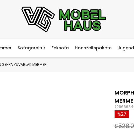
immer
Sofagarnitur
Ecksofa
Hochzeitspakete
Jugend
N SEHPA YUVARLAK MERMER
MORPH
MERME
(2666684
27
$528.