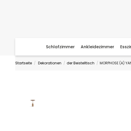
Schlafzimmer
Ankleidezimmer
Essz
Startseite
Dekorationen
der Beistelltisch
MORPHOSE (A) YA