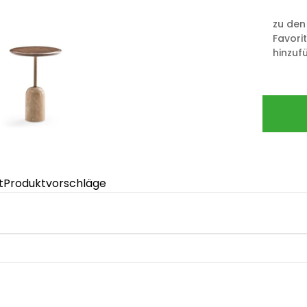
zu den
Favori
hinzuf
t
Produktvorschläge