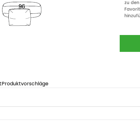
zu den
Favori
hinzuf
t
Produktvorschläge