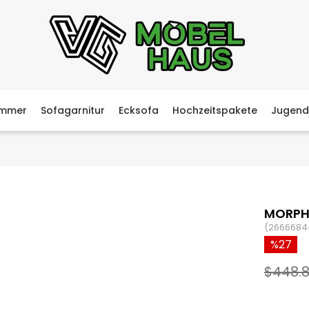
immer
Sofagarnitur
Ecksofa
Hochzeitspakete
Jugend
MORPHO
(2666684
27
$448.