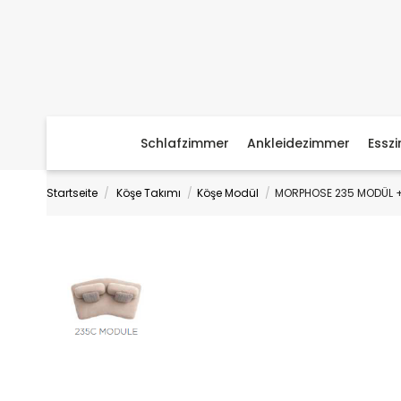
Schlafzimmer
Ankleidezimmer
Essz
Startseite
Köşe Takımı
Köşe Modül
MORPHOSE 235 MODÜL +