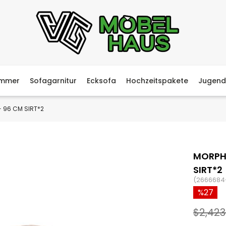
immer
Sofagarnitur
Ecksofa
Hochzeitspakete
Jugend
 96 CM SIRT*2
MORPH
SIRT*2
(2666684
27
$2,423