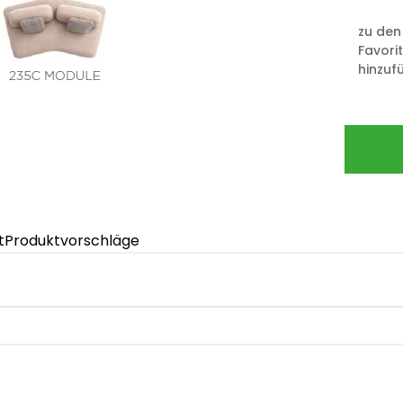
zu den
Favori
hinzuf
t
Produktvorschläge