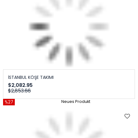
İSTANBUL KÖŞE TAKIMI
$2,082.95
$2,853.66
%27
Neues Produkt