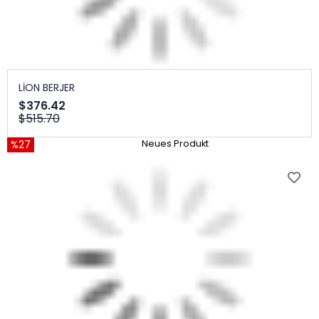
LİON BERJER
$376.42
$515.70
%27
Neues Produkt