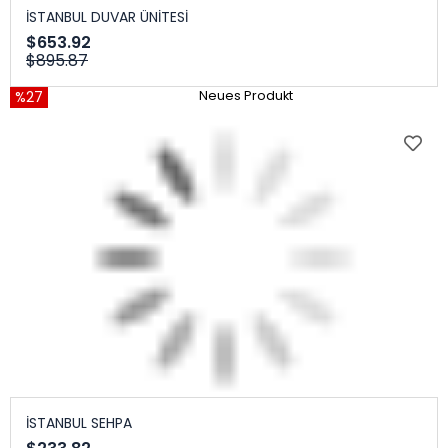
İSTANBUL DUVAR ÜNİTESİ
$653.92
$895.87
%27
Neues Produkt
İSTANBUL SEHPA