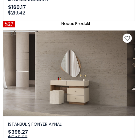
$160.17
$219.42
%27
Neues Produkt
İSTANBUL ŞİFONYER AYNALI
$398.27
$545.62