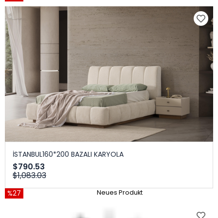
İSTANBUL160*200 BAZALI KARYOLA
$790.53
$1,083.03
%27
Neues Produkt