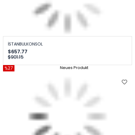
İSTANBULKONSOL
$657.77
$901.15
%27
Neues Produkt