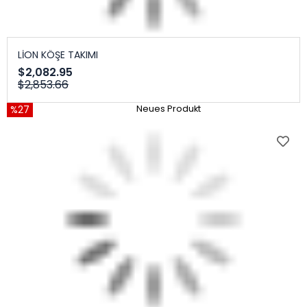
LİON KÖŞE TAKIMI
$2,082.95
$2,853.66
%27
Neues Produkt