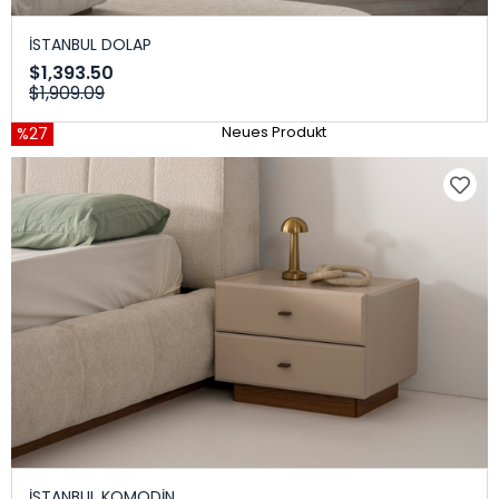
İSTANBUL DOLAP
$1,393.50
$1,909.09
%27
Neues Produkt
İSTANBUL KOMODİN