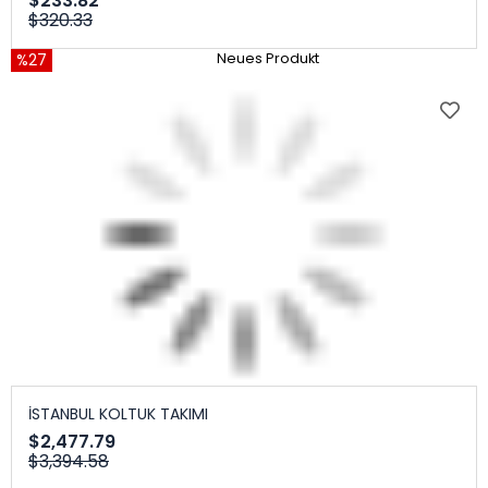
$233.82
$320.33
%27
Neues Produkt
İSTANBUL KOLTUK TAKIMI
$2,477.79
$3,394.58