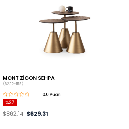
MONT ZİGON SEHPA
(8222-158)
0.0
27
$862.14
$629.31