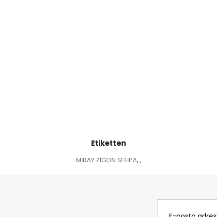
Etiketten
MİRAY ZİGON SEHPA
,
,