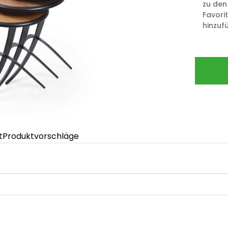
zu den
Favori
hinzuf
t
Produktvorschläge