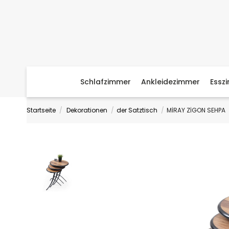
Schlafzimmer
Ankleidezimmer
Essz
Startseite
Dekorationen
der Satztisch
MİRAY ZİGON SEHPA