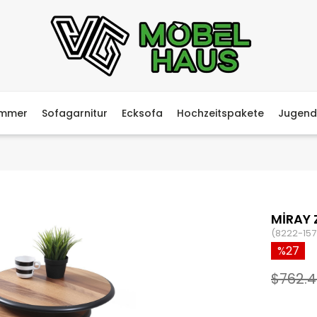
immer
Sofagarnitur
Ecksofa
Hochzeitspakete
Jugend
MİRAY 
(8222-157
27
$762.