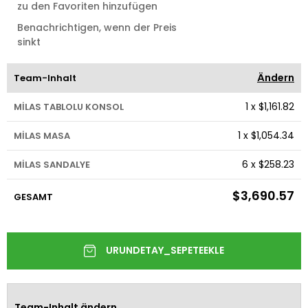
zu den Favoriten hinzufügen
Benachrichtigen, wenn der Preis
sinkt
Ändern
Team-Inhalt
1
x
$1,161.82
MİLAS TABLOLU KONSOL
1
x
$1,054.34
MİLAS MASA
6
x
$258.23
MİLAS SANDALYE
$3,690.57
GESAMT
Team-Inhalt ändern