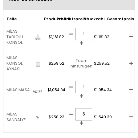
Teile
Produktbild
Produktspreis
Stückzahl
Gesamtpreis
MİLAS
TABLOLU
$1,161.82
$1,161.82
KONSOL
MİLAS
Team
KONSOL
$259.52
$259.52
hinzufügen
AYNASI
MİLAS MASA
$1,054.34
$1,054.34
MİLAS
$258.23
$1,549.39
SANDALYE