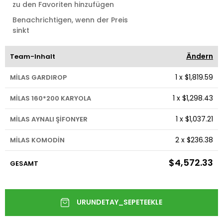
zu den Favoriten hinzufügen
Benachrichtigen, wenn der Preis
sinkt
Ändern
Team-Inhalt
1
x
$1,819.59
MİLAS GARDIROP
1
x
$1,298.43
MİLAS 160*200 KARYOLA
1
x
$1,037.21
MİLAS AYNALI ŞİFONYER
2
x
$236.38
MİLAS KOMODİN
$4,572.33
GESAMT