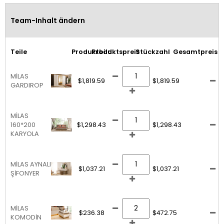
Team-Inhalt ändern
Teile
Produktbild
Produktspreis
Stückzahl
Gesamtpreis
MİLAS
$1,819.59
$1,819.59
GARDIROP
MİLAS
160*200
$1,298.43
$1,298.43
KARYOLA
MİLAS AYNALI
$1,037.21
$1,037.21
ŞİFONYER
MİLAS
$236.38
$472.75
KOMODİN