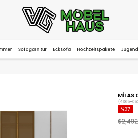
immer
Sofagarnitur
Ecksofa
Hochzeitspakete
Jugend
MİLAS 
(4365-05
27
$2,492