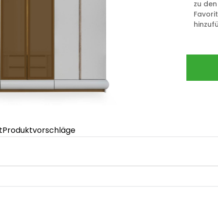
zu den
Favori
hinzuf
t
Produktvorschläge