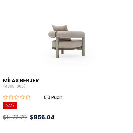
MİLAS BERJER
(4365-065)
0.0
27
$1,172.79
$856.04