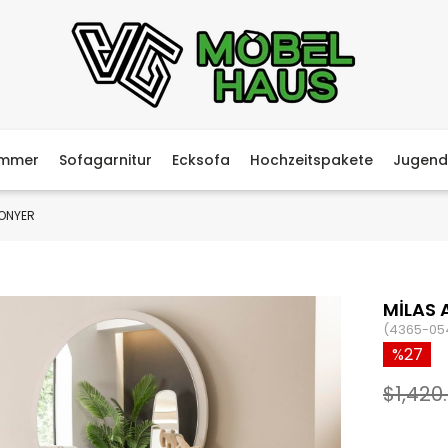
immer
Sofagarnitur
Ecksofa
Hochzeitspakete
Jugend
FONYER
MİLAS 
(4365-05
27
$1,420