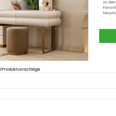
zu den
Favori
hinzuf
t
Produktvorschläge