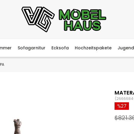
immer
Sofagarnitur
Ecksofa
Hochzeitspakete
Jugend
PA
MATER
(2666684
27
$821.3