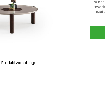
zu den
Favori
hinzuf
t
Produktvorschläge