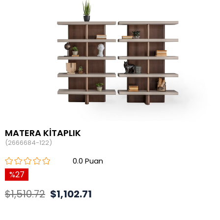
MATERA KİTAPLIK
(2666684-122)
0.0
27
$1,510.72
$1,102.71