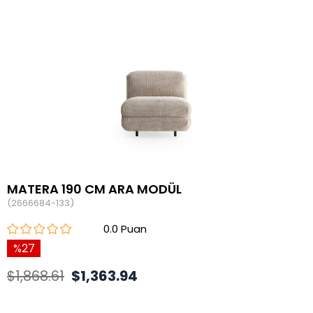
MATERA 190 CM ARA MODÜL
(2666684-133)
0.0
27
$1,868.61
$1,363.94