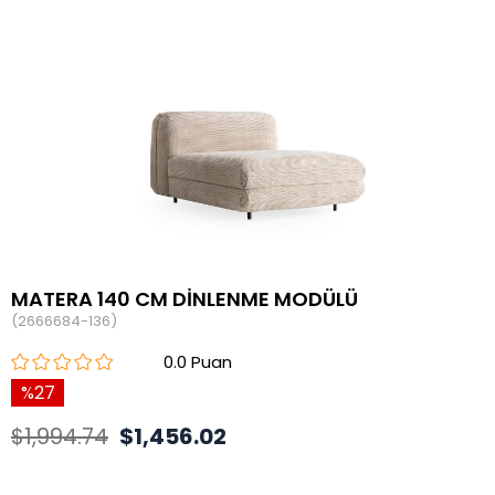
MATERA 140 CM DİNLENME MODÜLÜ
(2666684-136)
0.0
27
$1,994.74
$1,456.02