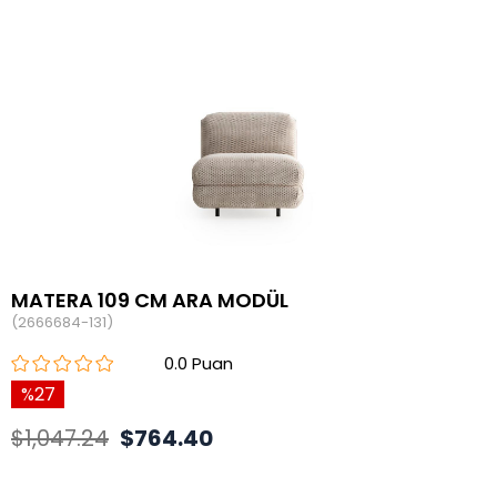
MATERA 109 CM ARA MODÜL
(2666684-131)
0.0
27
$1,047.24
$764.40