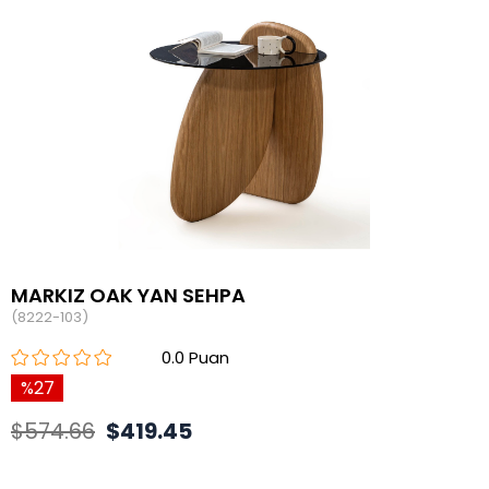
MARKIZ OAK YAN SEHPA
(8222-103)
0.0
27
$574.66
$419.45