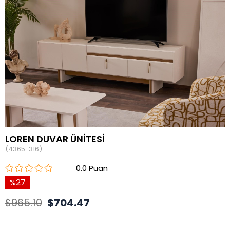
LOREN DUVAR ÜNİTESİ
(4365-316)
0.0
27
$965.10
$704.47