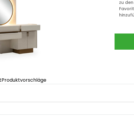
zu den
Favori
hinzuf
t
Produktvorschläge