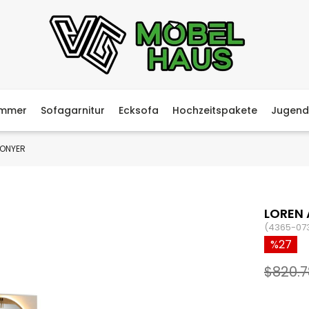
immer
Sofagarnitur
Ecksofa
Hochzeitspakete
Jugend
FONYER
LOREN 
(4365-07
27
$820.7