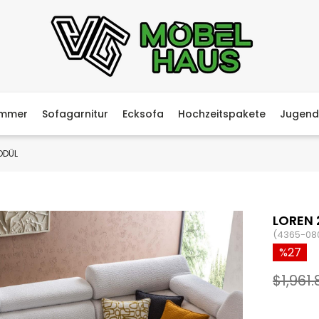
immer
Sofagarnitur
Ecksofa
Hochzeitspakete
Jugend
ODÜL
LOREN 
(4365-08
27
$1,961.