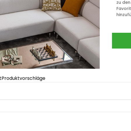
zu den
Favori
hinzuf
t
Produktvorschläge