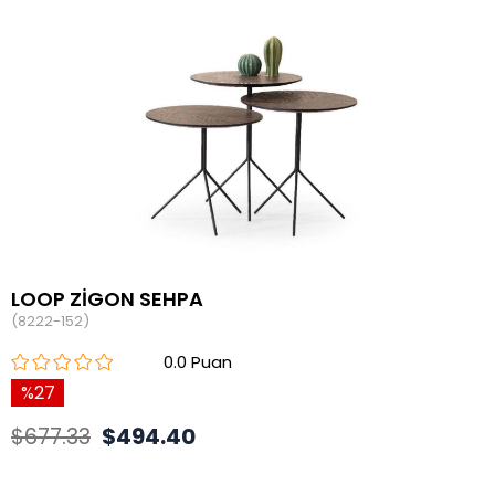
LOOP ZİGON SEHPA
(8222-152)
0.0
27
$677.33
$494.40