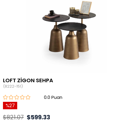
LOFT ZİGON SEHPA
(8222-151)
0.0
27
$821.07
$599.33