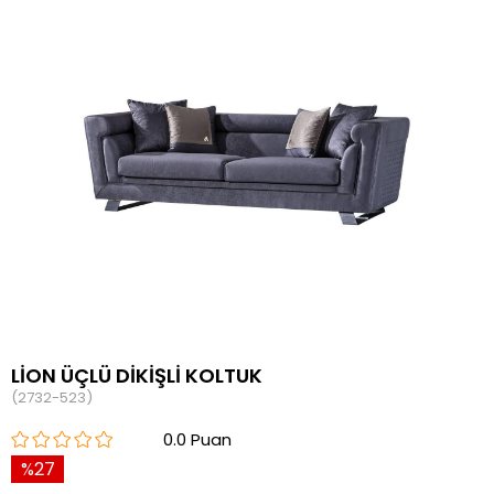
LİON ÜÇLÜ DİKİŞLİ KOLTUK
(2732-523)
0.0
27