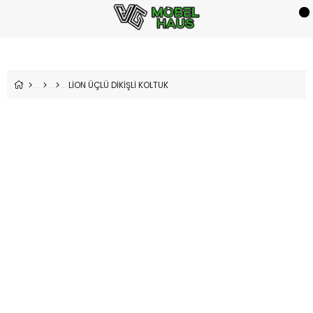
LİON ÜÇLÜ DİKİŞLİ KOLTUK