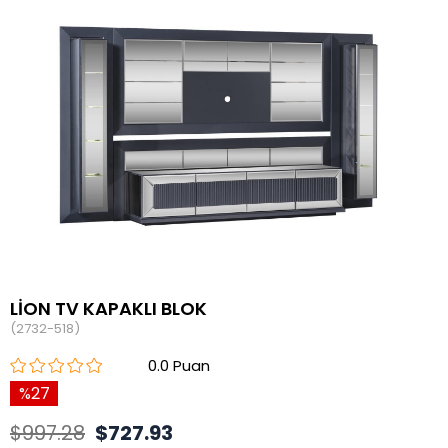
LİON TV KAPAKLI BLOK
(2732-518)
0.0
27
$997.28
$727.93