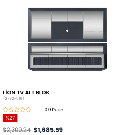
LİON TV ALT BLOK
(2732-516)
0.0
27
$2,309.24
$1,685.59