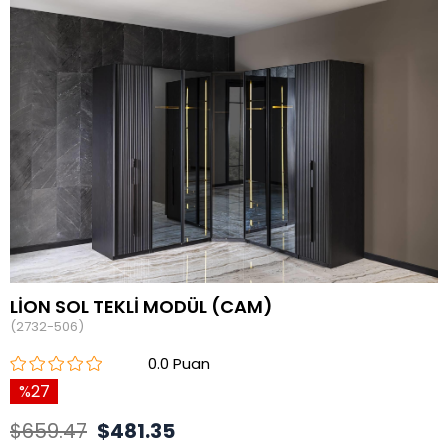
LİON SOL TEKLİ MODÜL (CAM)
(2732-506)
0.0
27
$659.47
$481.35