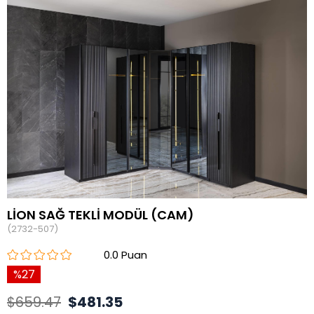
LİON SAĞ TEKLİ MODÜL (CAM)
(2732-507)
0.0
27
$659.47
$481.35