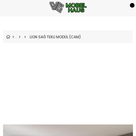
LİON SAĞ TEKLİ MODÜL (CAM)