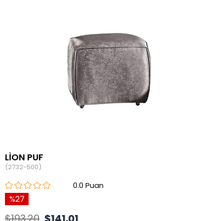
LİON PUF
(2732-500)
0.0
27
$193.20
$141.01