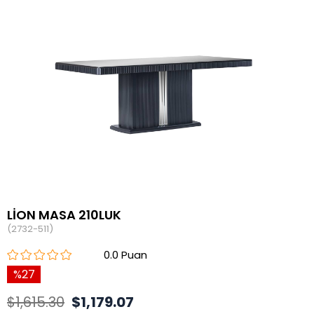
LİON MASA 210LUK
(2732-511)
0.0
27
$1,615.30
$1,179.07