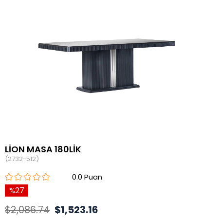
LİON MASA 180LİK
(2732-512)
0.0
27
$2,086.74
$1,523.16