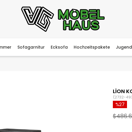
immer
Sofagarnitur
Ecksofa
Hochzeitspakete
Jugend
LİON 
(2732-49
27
$486.