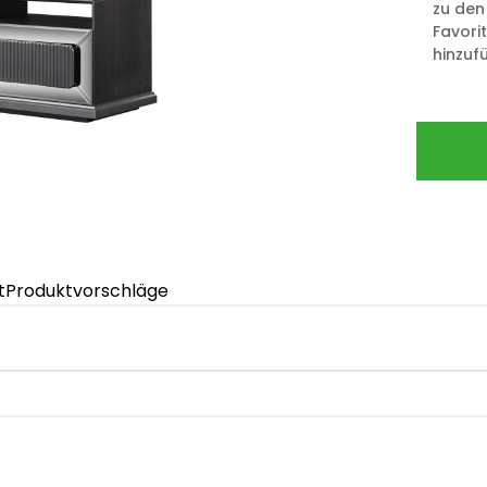
zu den
Favori
hinzuf
t
Produktvorschläge