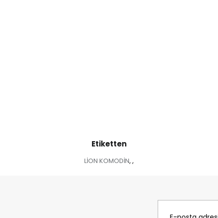
Etiketten
LİON KOMODİN
,
,