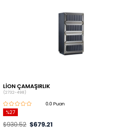
LİON ÇAMAŞIRLIK
(2732-498)
0.0
27
$930.52
$679.21