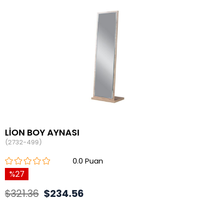
LİON BOY AYNASI
(2732-499)
0.0
27
$321.36
$234.56