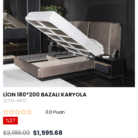
LİON 180*200 BAZALI KARYOLA
(2732-497)
0.0
27
$2,186.09
$1,595.68