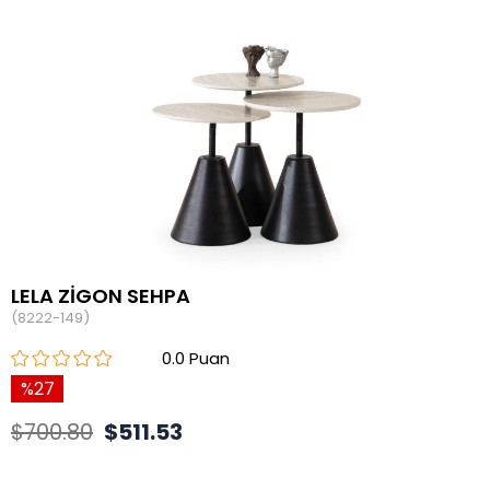
LELA ZİGON SEHPA
(8222-149)
0.0
27
$700.80
$511.53