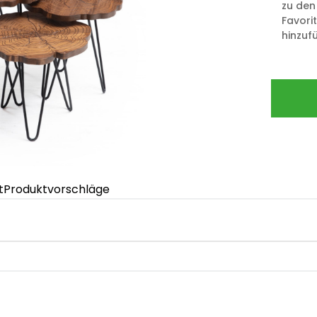
zu den
Favori
hinzuf
t
Produktvorschläge