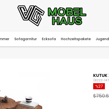
immer
Sofagarnitur
Ecksofa
Hochzeitspakete
Jugend
KUTUK 
(8222-147
27
$750.6