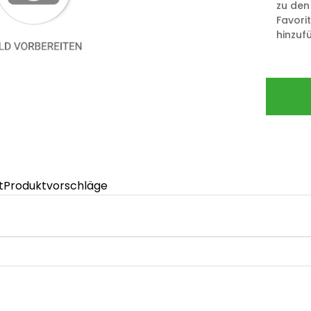
zu den
Favori
hinzuf
t
Produktvorschläge