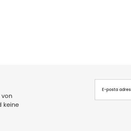
 von
d keine