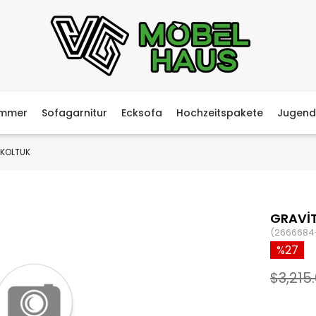
immer
Sofagarnitur
Ecksofa
Hochzeitspakete
Jugend
 KOLTUK
GRAVİT
(2666684
27
$3,215