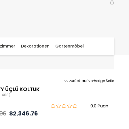
zimmer
Dekorationen
Gartenmöbel
<< zurück auf vorherige Seite
Y ÜÇLÜ KOLTUK
-408)
0.0
.06
$2,346.76