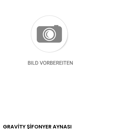
GRAVİTY ŞİFONYER AYNASI