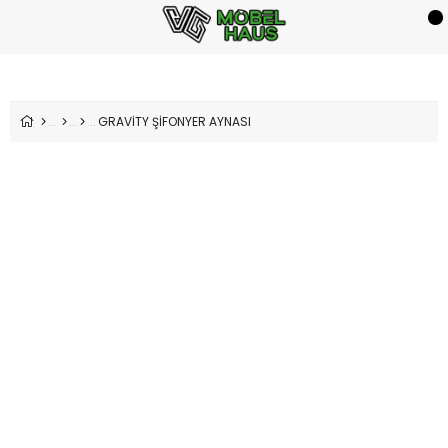
GRAVİTY ŞİFONYER AYNASI