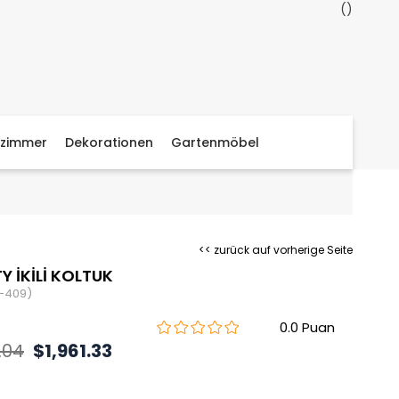
zimmer
Dekorationen
Gartenmöbel
<< zurück auf vorherige Seite
Y İKİLİ KOLTUK
-409)
0.0
.04
$1,961.33