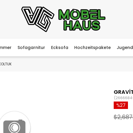
immer
Sofagarnitur
Ecksofa
Hochzeitspakete
Jugend
 KOLTUK
GRAVİT
(2666684
27
$2,687