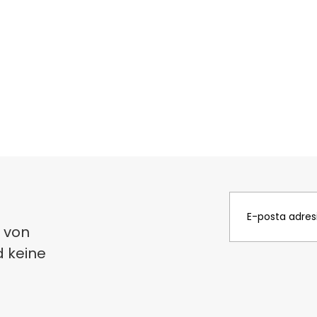
 von
d keine