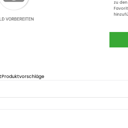
zu den
Favori
hinzuf
t
Produktvorschläge