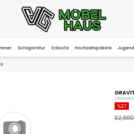
immer
Sofagarnitur
Ecksofa
Hochzeitspakete
Jugend
ER
GRAVİ
(2666684
27
$2,860.