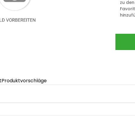
zu den
Favori
hinzuf
t
Produktvorschläge