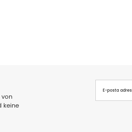
 von
d keine