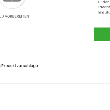
zu den
Favori
hinzuf
t
Produktvorschläge