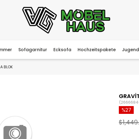
immer
Sofagarnitur
Ecksofa
Hochzeitspakete
Jugend
 A BLOK
GRAVİT
(2666684
27
$1,449