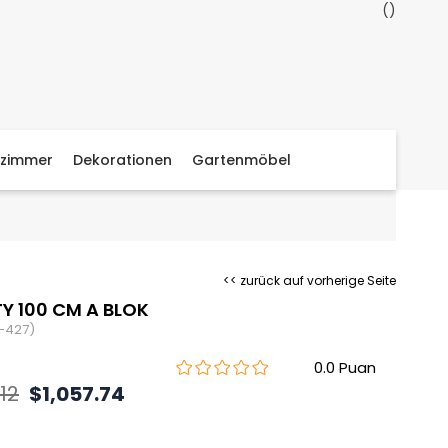
zimmer
Dekorationen
Gartenmöbel
<< zurück auf vorherige Seite
Y 100 CM A BLOK
-427)
0.0
.12
$1,057.74