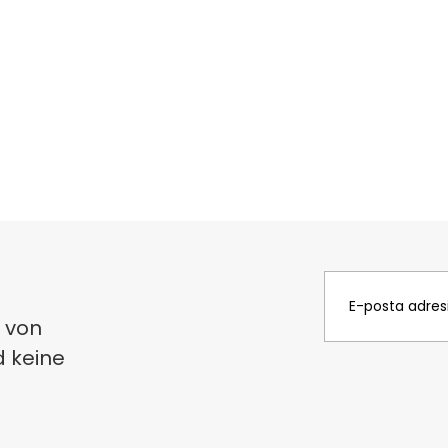
 von
d keine