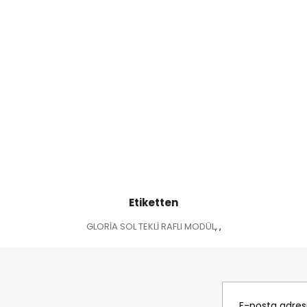
Etiketten
GLORİA SOL TEKLİ RAFLI MODÜL
,
,