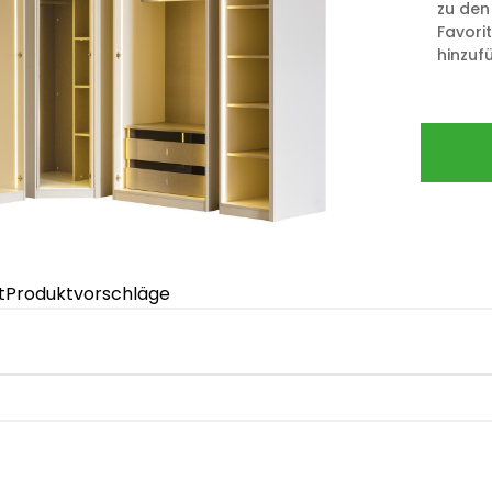
zu den
Favori
hinzuf
t
Produktvorschläge