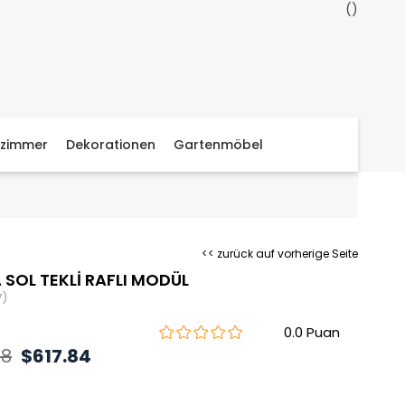
zimmer
Dekorationen
Gartenmöbel
<< zurück auf vorherige Seite
 SOL TEKLİ RAFLI MODÜL
7)
0.0
48
$617.84