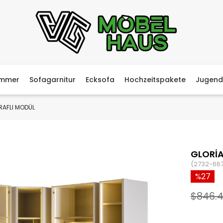
immer
Sofagarnitur
Ecksofa
Hochzeitspakete
Jugend
 RAFLI MODÜL
GLORİA
(2732-66
27
$846.