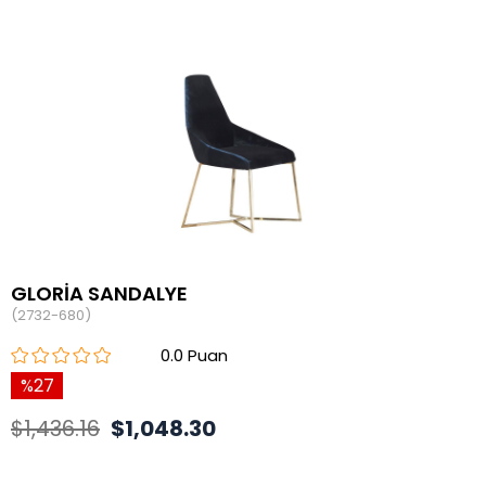
GLORİA SANDALYE
(2732-680)
0.0
27
$1,436.16
$1,048.30