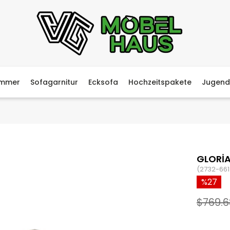
immer
Sofagarnitur
Ecksofa
Hochzeitspakete
Jugend
GLORİ
(2732-661
27
$769.6