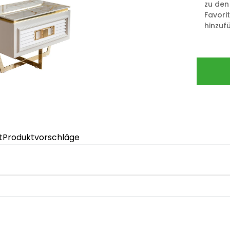
zu den
Favori
hinzuf
t
Produktvorschläge