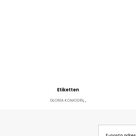
Etiketten
GLORİA KOMODİN
,
,