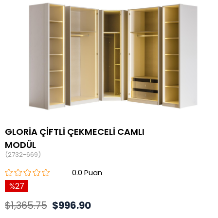
GLORİA ÇİFTLİ ÇEKMECELİ CAMLI
MODÜL
(2732-669)
0.0
27
$1,365.75
$996.90