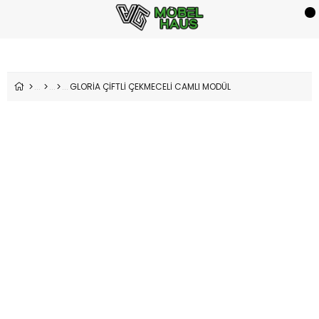
GLORİA ÇİFTLİ ÇEKMECELİ CAMLI MODÜL