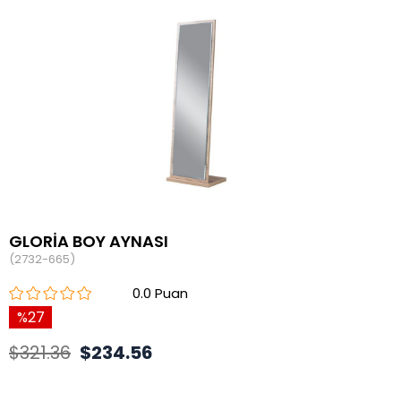
GLORİA BOY AYNASI
(2732-665)
0.0
27
$321.36
$234.56