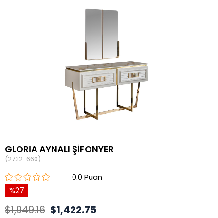
GLORİA AYNALI ŞİFONYER
(2732-660)
0.0
27
$1,949.16
$1,422.75