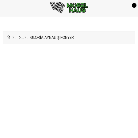
GLORİA AYNALI ŞİFONYER