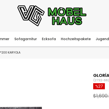
immer
Sofagarnitur
Ecksofa
Hochzeitspakete
Jugend
0*200 KARYOLA
GLORİA
(2732-66
27
$1,690.