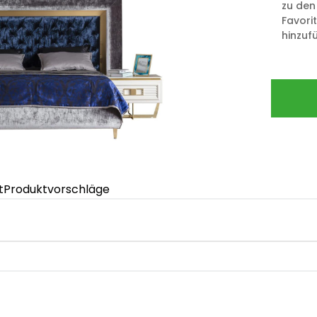
zu den
Favori
hinzuf
t
Produktvorschläge