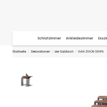
Schlafzimmer
Ankleidezimmer
Essz
Startseite
Dekorationen
der Satztisch
GAİA ZİGON SEHPA