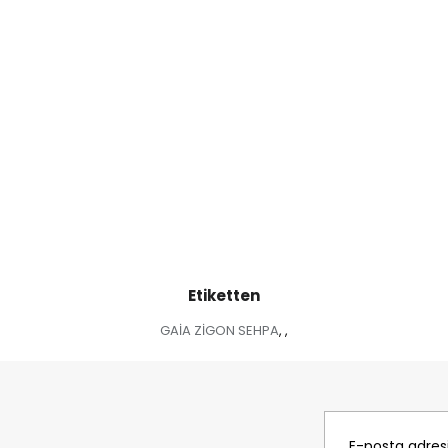
Etiketten
GAİA ZİGON SEHPA
,
,