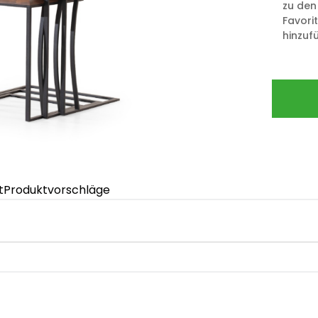
zu den
Favori
hinzuf
t
Produktvorschläge