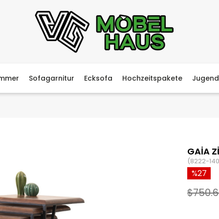
immer
Sofagarnitur
Ecksofa
Hochzeitspakete
Jugend
GAİA Z
(8222-140
27
$750.6