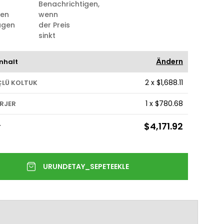
Benachrichtigen,
ten
wenn
ügen
der Preis
sinkt
Ändern
nhalt
2
x
$1,688.11
ÇLÜ KOLTUK
1
x
$780.68
ERJER
$4,171.92
T