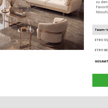
zu den
Favori
hinzuf
Team-I
ETRO Ü
ETRO B
GESAM