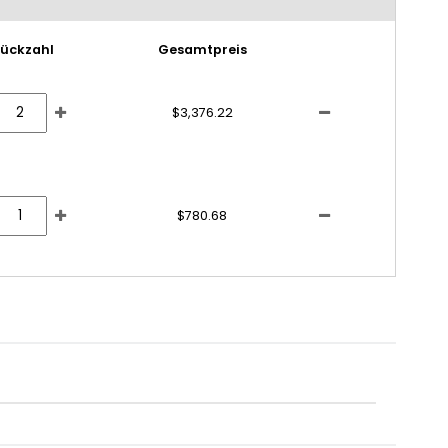
tückzahl
Gesamtpreis
$3,376.22
$780.68