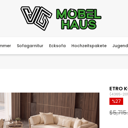
immer
Sofagarnitur
Ecksofa
Hochzeitspakete
Jugend
ETRO K
(4365-201
27
$5,715