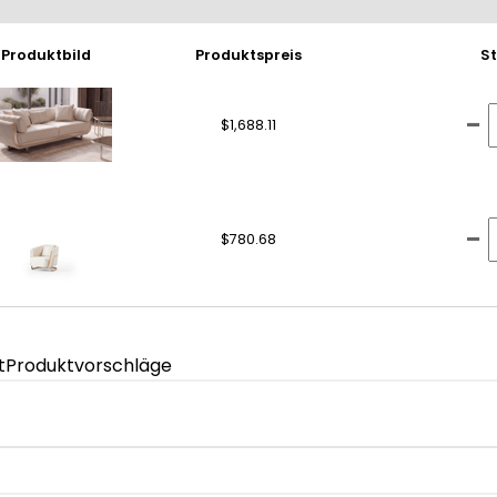
Produktbild
Produktspreis
S
$1,688.11
$780.68
t
Produktvorschläge